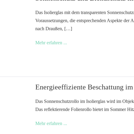
Das Isolierglas mit dem transparenten Sonnenschutz
Voraussetzungen, die entsprechenden Aspekte der A
nach Draußen, […]
Sonnenschutz
Mehr erfahren ...
und
Blendschutz
im
Isolierglas
Energieeffiziente Beschattung im 
Das Sonnenschutzrollo im Isolierglas wird im Objekt
Das reflektierende Folienrollo bietet im Sommer Hi
Energieeffiziente
Mehr erfahren ...
Beschattung